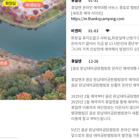
휴일엔
01-31
휴일엔 온라인 예약대행 서비스 종료로 캠핑장
[새로운 예약 사이트]
https://m.thankqcamping.com
비앤피
01-03
화장실 휴지도없고 샤워실,화장실에 난방기구
관리자가 없어서 지금 밤 11시반인데 중년
그나마 가격 인상전에 예약해서 망정이지 오
휴일엔
12-26
[음성 원남테마공원캠핑장 온라인 예약대행 서
휴일엔과 음성 원남테마공원캠핑장의 예약대행
음성 원남테마공원캠핑장 상품의 온라인 예약서
2025년 2월 예약부터 음성 원남테마공원캠핑
2025년 1월 예약까지 휴일엔을 통해 예약하
휴일엔 이용자의 개인정보는 이관되지 않으며
땡큐캠핑은 음성 원남테마공원캠핑장이 새롭게
이용에 참고 부탁드립니다.
5년간 음성 원남테마공원캠핑장 온라인 예약
앞으로의 음성 테마공원캠핑장의 발전을 기원