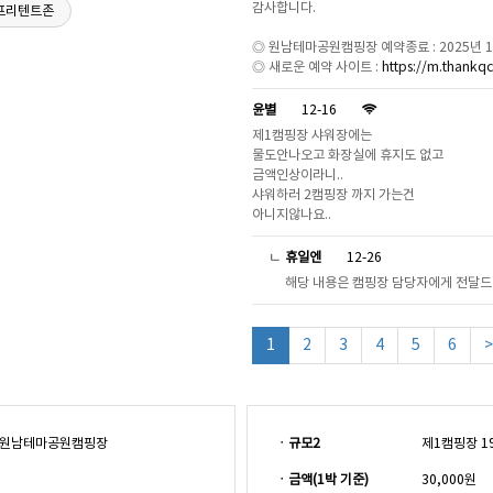
감사합니다.
◎ 원남테마공원캠핑장 예약종료 : 2025년 
◎ 새로운 예약 사이트 :
https://m.thank
윤별
12-16
제1캠핑장 샤워장에는
물도안나오고 화장실에 휴지도 없고
금액인상이라니..
샤워하러 2캠핑장 까지 가는건
아니지않나요..
ㄴ
휴일엔
12-26
해당 내용은 캠핑장 담당자에게 전달
1
2
3
4
5
6
>
30 원남테마공원캠핑장
ㆍ규모2
제1캠핑장 1
ㆍ금액(1박 기준)
30,000원