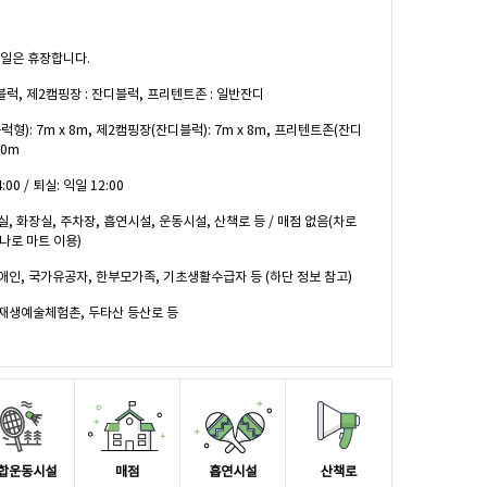
요일은 휴장합니다.
 블럭, 제2캠핑장 : 잔디블럭, 프리텐트존 : 일반잔디
형): 7m x 8m, 제2캠핑장(잔디블럭): 7m x 8m, 프리텐트존(잔디
10m
:00 / 퇴실: 익일 12:00
실, 화장실, 주차장, 흡연시설, 운동시설, 산책로 등 / 매점 없음(차로
하나로 마트 이용)
애인, 국가유공자, 한부모가족, 기초생활수급자 등 (하단 정보 참고)
재생예술체험촌, 두타산 등산로 등
합운동시설
매점
흡연시설
산책로