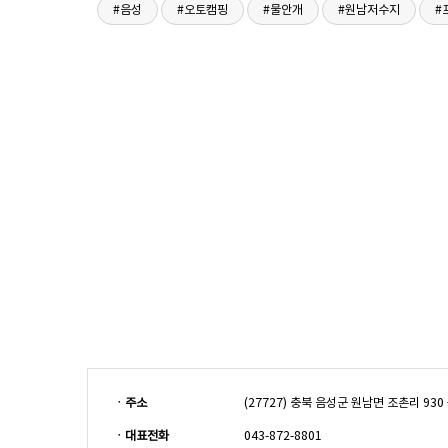
ㆍ주소
(27727) 충북 음성군 원남면 조촌리 9
ㆍ대표전화
043-872-8801