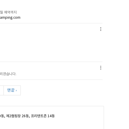
1월 예약까지
qcamping.com
드리겠습니다.
맨끝 ›
9동, 제2캠핑장 26동, 프리텐트존 14동