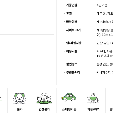
ㆍ기준인원
4인 기준
ㆍ휴일
매주 월, 화
ㆍ바닥형태
제1캠핑장 :
ㆍ사이트 크기
제1캠핑장(블럭
형): 10m x 
ㆍ입/퇴실시간
입실: 당일 14
ㆍ이용시설
개수대, 샤워
10분 내의 
ㆍ할인정보
음성군민, 장
ㆍ주변볼거리
원남저수지, 
불가
입장불가
소∙대형가능
가능/야외
종