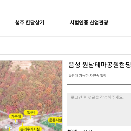
청주 한달살기
시험인증 산업관광
음성 원남테마공원캠
물안개 가득한 자연속 힐링