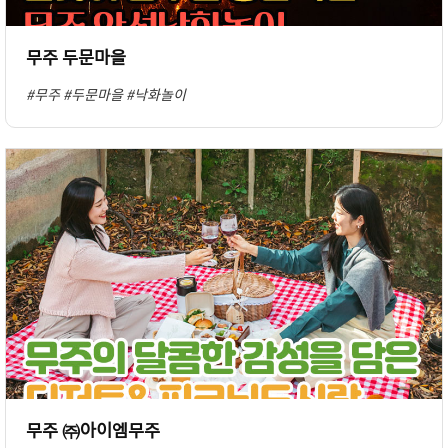
무주 두문마을
#무주
#두문마을
#낙화놀이
무주 ㈜아이엠무주