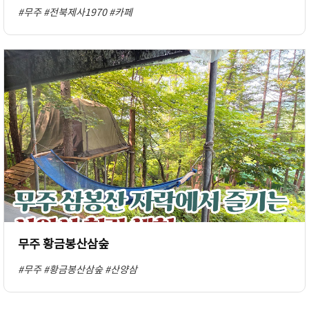
#무주
#전북제사1970
#카페
무주 황금봉산삼숲
#무주
#황금봉산삼숲
#산양삼