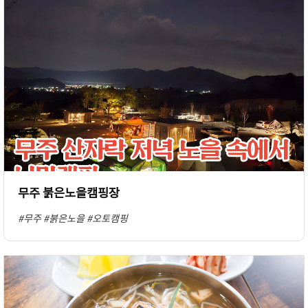
무주 붉은노을캠핑장
#무주
#붉은노을
#오토캠핑