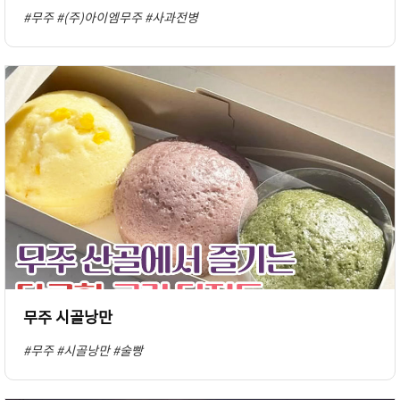
#무주
#(주)아이엠무주
#사과전병
무주 시골낭만
#무주
#시골낭만
#술빵