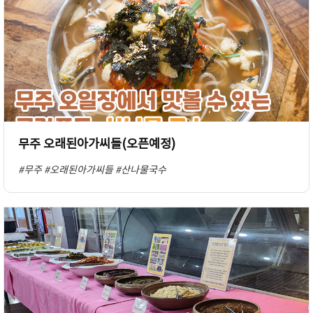
무주 오래된아가씨들(오픈예정)
#무주
#오래된아가씨들
#산나물국수