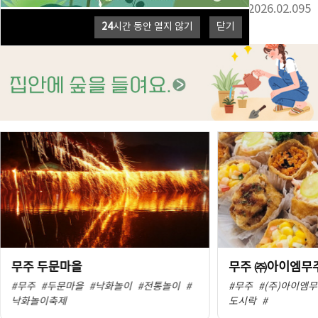
2026년 설연휴 고객센터 휴무 안내
2026.02.095
(~02.18)
24
시간 동안 열지 않기
닫기
무주 두문마을
무주 ㈜아이엠무
#무주
#두문마을
#낙화놀이
#전통놀이
#
#무주
#(주)아이엠
낙화놀이축제
도시락
#